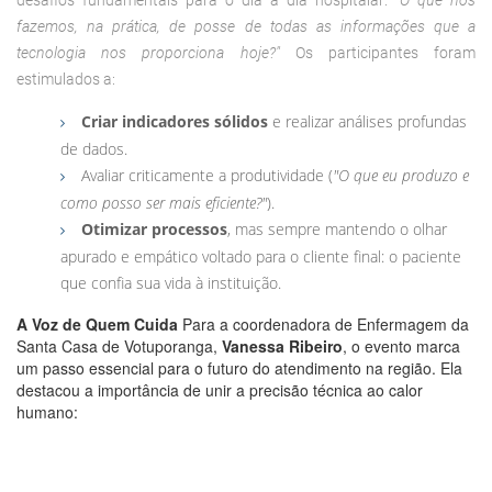
fazemos, na prática, de posse de todas as informações que a
tecnologia nos proporciona hoje?"
Os participantes foram
estimulados a:
Criar indicadores sólidos
e realizar análises profundas
de dados.
Avaliar criticamente a produtividade (
"O que eu produzo e
como posso ser mais eficiente?"
).
Otimizar processos
, mas sempre mantendo o olhar
apurado e empático voltado para o cliente final: o paciente
que confia sua vida à instituição.
A Voz de Quem Cuida
Para a coordenadora de Enfermagem da
Santa Casa de Votuporanga,
Vanessa Ribeiro
, o evento marca
um passo essencial para o futuro do atendimento na região. Ela
destacou a importância de unir a precisão técnica ao calor
humano: