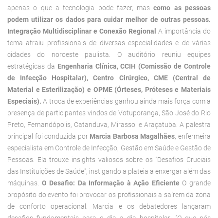
apenas o que a tecnologia pode fazer, mas
como as pessoas
podem utilizar os dados para cuidar melhor de outras pessoas.
Integração Multidisciplinar e Conexão Regional
A importância do
tema atraiu profissionais de diversas especialidades e de várias
cidades do noroeste paulista. O auditório reuniu equipes
estratégicas da
Engenharia Clínica, CCIH (Comissão de Controle
de Infecção Hospitalar), Centro Cirúrgico, CME (Central de
Material e Esterilização) e OPME (Órteses, Próteses e Materiais
Especiais).
A troca de experiências ganhou ainda mais força com a
presença de participantes vindos de Votuporanga, São José do Rio
Preto, Fernandópolis, Catanduva, Mirassol e Araçatuba.
A palestra
principal foi conduzida por
Marcia Barbosa Magalhães
, enfermeira
especialista em Controle de Infecção, Gestão em Saúde e Gestão de
Pessoas. Ela trouxe insights valiosos sobre os "Desafios Cruciais
das Instituições de Saúde", instigando a plateia a enxergar além das
máquinas.
O Desafio: Da Informação à Ação Eficiente
O grande
propósito do evento foi provocar os profissionais a saírem da zona
de conforto operacional. Marcia e os debatedores lançaram
desafios fundamentais para o dia a dia hospitalar:
"O que nós