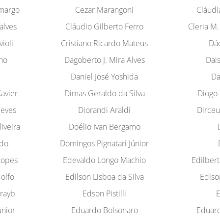
margo
Cezar Marangoni
Cláudi
alves
Cláudio Gilberto Ferro
Cleria M.
ioli
Cristiano Ricardo Mateus
Dác
no
Dagoberto J. Mira Alves
Dai
Daniel José Yoshida
Da
avier
Dimas Geraldo da Silva
Diogo 
Neves
Diorandi Araldi
Dirceu
iveira
Doélio Ivan Bergamo
do
Domingos Pignatari Júnior
 Lopes
Edevaldo Longo Machio
Edilbert
olfo
Edilson Lisboa da Silva
Ediso
rayb
Edson Pistilli
E
únior
Eduardo Bolsonaro
Eduard