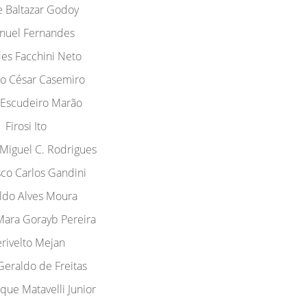
e Baltazar Godoy
nuel Fernandes
des Facchini Neto
o César Casemiro
 Escudeiro Marão
Firosi Ito
 Miguel C. Rodrigues
sco Carlos Gandini
ldo Alves Moura
Mara Gorayb Pereira
rivelto Mejan
Geraldo de Freitas
que Matavelli Junior