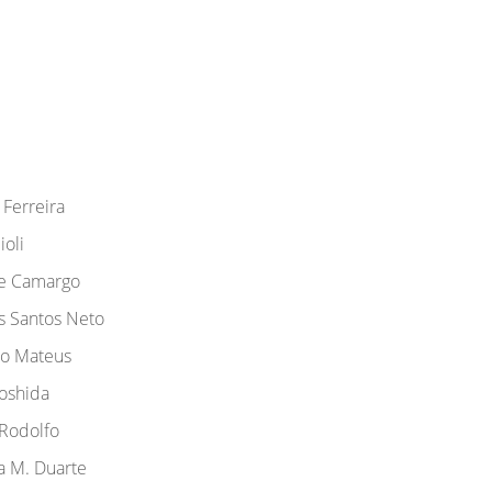
 Ferreira
ioli
de Camargo
 Santos Neto
do Mateus
Yoshida
 Rodolfo
a M. Duarte