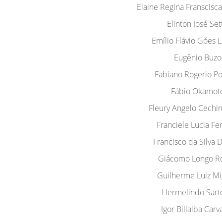
Elaine Regina Franscisc
Elinton José Set
Emílio Flávio Góes 
Eugênio Buzo
Fabiano Rogerio Po
Fábio Okamot
Fleury Angelo Cechini
Franciele Lucia Fer
Francisco da Silva
Giácomo Longo Ro
Guilherme Luiz Mig
Hermelindo Sart
Igor Billalba Carv