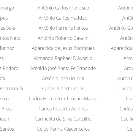
Camargo
Antônio Carlos Francisco
Antôni
opes
Antônio Carlos Haddad
Antô
es Sola
Antônio Ferreira Fontes
Antônio Go
ntos Neto
Antônio Roberto Cavalin
Antôn
Munhoz
Aparecida de Jesus Rodrigues
Aparecida
es
Armando Raphael D'Avóglio
Arm
z Rodero
Arnaldo José Santa Fe Trindade
Arq
zai
Arsênio José Brunini
Áurea 
Bernardelli
Carlos Alberto Tellis
Carlos
Haro
Carlos Humberto Tonanni Marão
Car
 Anzai
Carlos Roberto Achilles
Carlos
aquini
Carmelita da Silva Carvalho
Cecíli
 Santos
Celso Penha Vasconcelos
Ce