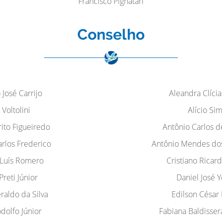
Francisco Pignatari
Conselho
 José Carrijo
Aleandra Clícia
 Voltolini
Alício Sim
rito Figueiredo
Antônio Carlos 
rlos Frederico
Antônio Mendes dos
 Luís Romero
Cristiano Ricar
Preti Júnior
Daniel José 
aldo da Silva
Edilson César
odolfo Júnior
Fabiana Baldisser