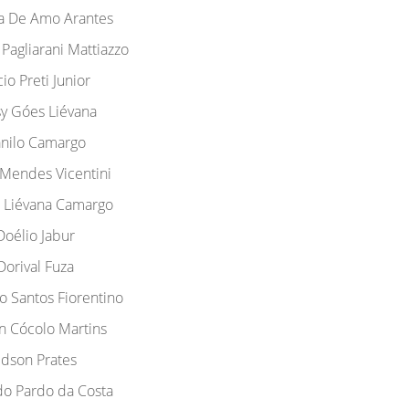
a De Amo Arantes
 Pagliarani Mattiazzo
io Preti Junior
sy Góes Liévana
nilo Camargo
Mendes Vicentini
 Liévana Camargo
Doélio Jabur
Dorival Fuza
o Santos Fiorentino
n Cócolo Martins
dson Prates
o Pardo da Costa