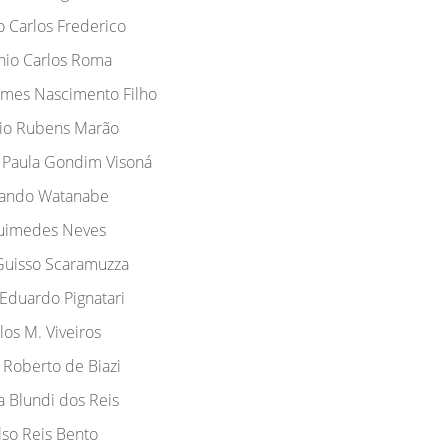
o Carlos Frederico
nio Carlos Roma
mes Nascimento Filho
io Rubens Marão
 Paula Gondim Visoná
ando Watanabe
uimedes Neves
Guisso Scaramuzza
 Eduardo Pignatari
los M. Viveiros
 Roberto de Biazi
a Blundi dos Reis
lso Reis Bento