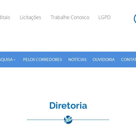
itais
Licitações
Trabalhe Conosco
LGPD
SQUISA
PELOS CORREDORES
NOTÍCIAS
OUVIDORIA
CONTA
Diretoria
TODOS OS CAMPOS SÃO OBRIGATÓRIOS.