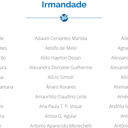
Irmandade
le
Adauto Cervantes Mariola
Ad
ntes
Adolfo de Melo
Agna
rão
Aldo Hayrton Dezan
Alessan
ura
Alexandro Donizete Guilherme
Alexandr
sa
Alício Simioli
Alí
Santana
Álvaro Rovares
Alvima
s
Amaurildo Claudino Leite
Amér
zo
Ana Paula T. P. Izique
Andréa I
ra
Anísia G. Aguiar
Aní
i
Antonio Aparecido Menechelli
Antôni