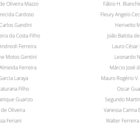
 de Oliveira Mazzo
Fábio H. Bianchi
recida Cardoso
Fleury Angelo Cec
Carlos Gandini
Herivelto 
eira da Costa Filho
João Batista de
Andreoli Ferreira
Lauro César 
ne Motos Gentini
Leonardo 
Almeida Ferreira
Márcio José d
arcia Laraya
Mauro Rogério V. 
aturana Filho
Oscar Gua
anique Guarizo
Segundo Martin
 de Oliveira
Vanessa Carina 
sa Feriani
Walter Ferreira