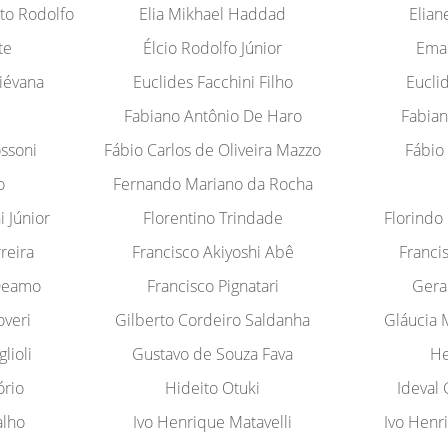
ato Rodolfo
Elia Mikhael Haddad
Elian
te
Élcio Rodolfo Júnior
Ema
Liévana
Euclides Facchini Filho
Eucli
Fabiano Antônio De Haro
Fabian
ssoni
Fábio Carlos de Oliveira Mazzo
Fábio
o
Fernando Mariano da Rocha
 Júnior
Florentino Trindade
Florindo
reira
Francisco Akiyoshi Abê
Franci
 Deamo
Francisco Pignatari
Gera
veri
Gilberto Cordeiro Saldanha
Gláucia 
lioli
Gustavo de Souza Fava
He
ório
Hideito Otuki
Ideval 
alho
Ivo Henrique Matavelli
Ivo Henri