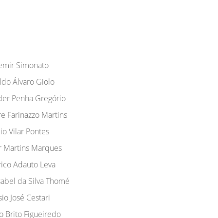
emir Simonato
ldo Álvaro Giolo
der Penha Gregório
e Farinazzo Martins
cio Vilar Pontes
r Martins Marques
ico Adauto Leva
sabel da Silva Thomé
sio José Cestari
o Brito Figueiredo