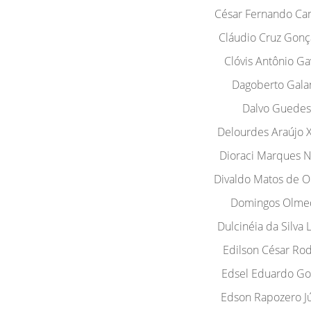
César Fernando Ca
Cláudio Cruz Gonç
Clóvis Antônio Gav
Dagoberto Gala
Dalvo Guedes
Delourdes Araújo X
Dioraci Marques 
Divaldo Matos de Ol
Domingos Olme
Dulcinéia da Silva
Edilson César Rod
Edsel Eduardo Go
Edson Rapozero J