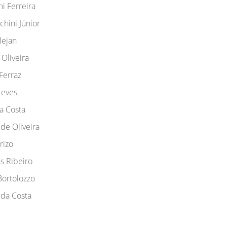
ni Ferreira
chini Júnior
Mejan
 Oliveira
Ferraz
Neves
a Costa
de Oliveira
rizo
s Ribeiro
Bortolozzo
 da Costa