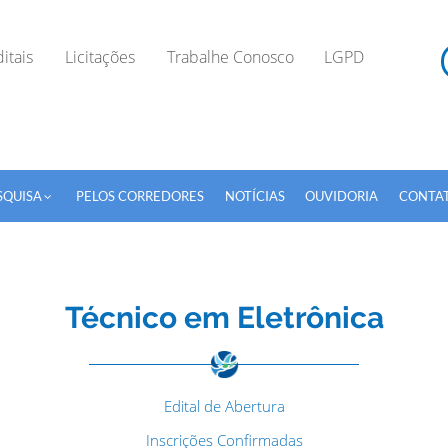
itais
Licitações
Trabalhe Conosco
LGPD
SQUISA
PELOS CORREDORES
NOTÍCIAS
OUVIDORIA
CONTA
Técnico em Eletrônica
TODOS OS CAMPOS SÃO OBRIGATÓRIOS.
Edital de Abertura
Inscrições Confirmadas