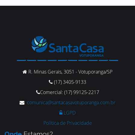
R. Minas Gerais, 3051 - Votuporanga/SP
(17) 3405-9133
Comercial: (17) 99125-2217
comunica@santacasavotuporanga.com.br
LGPD
Política de Privacidade
Onde
Estamos?