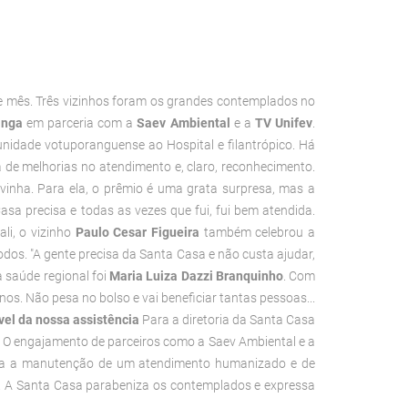
te mês. Três vizinhos foram os grandes contemplados no
anga
em parceria com a
Saev Ambiental
e a
TV Unifev
.
nidade votuporanguense ao Hospital e filantrópico. Há
 de melhorias no atendimento e, claro, reconhecimento.
vinha. Para ela, o prêmio é uma grata surpresa, mas a
sa precisa e todas as vezes que fui, fui bem atendida.
li, o vizinho
Paulo Cesar Figueira
também celebrou a
odos.
"A gente precisa da Santa Casa e não custa ajudar,
saúde regional foi
Maria Luiza Dazzi Branquinho
. Com
nos. Não pesa no bolso e vai beneficiar tantas pessoas...
el da nossa assistência
Para a diretoria da Santa Casa
o. O engajamento de parceiros como a Saev Ambiental e a
para a manutenção de um atendimento humanizado e de
 A Santa Casa parabeniza os contemplados e expressa