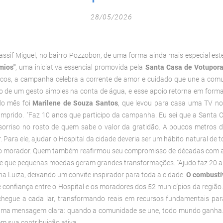
28/05/2026
ssif Miguel, no bairro Pozzobon, de uma forma ainda mais especial es
mios"
, uma iniciativa essencial promovida pela
Santa Casa de Votupor
nicos, a campanha celebra a corrente de amor e cuidado que une a comu
o de um gesto simples na conta de água, e esse apoio retorna em forma
do mês foi
Marilene de Souza Santos
, que levou para casa uma TV no
umprido.
"Faz 10 anos que participo da campanha. Eu sei que a Santa Ca
 sorriso no rosto de quem sabe o valor da gratidão.
A poucos metros da
 Para ele, ajudar o Hospital da cidade deveria ser um hábito natural de t
 o morador.
Quem também reafirmou seu compromisso de décadas com a 
a de que pequenas moedas geram grandes transformações.
"Ajudo faz 20 a
ia Luiza, deixando um convite inspirador para toda a cidade.
O combustív
 confiança entre o Hospital e os moradores dos 52 municípios da regiã
chegue a cada lar, transformando reais em recursos fundamentais 
a uma mensagem clara: quando a comunidade se une, todo mundo ganha.
 sua contribuição ativa.