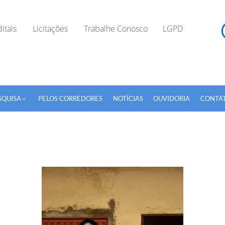
itais
Licitações
Trabalhe Conosco
LGPD
SQUISA
PELOS CORREDORES
NOTÍCIAS
OUVIDORIA
CONTA
TODOS OS CAMPOS SÃO OBRIGATÓRIOS.