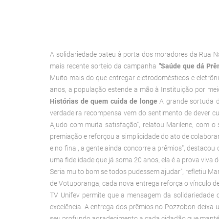
A solidariedade bateu à porta dos moradores da Rua Na
mais recente sorteio da campanha
"Saúde que dá Prê
Muito mais do que entregar eletrodomésticos e eletrô
anos, a população estende a mão à Instituição por mei
Histórias de quem cuida de longe
A grande sortuda 
verdadeira recompensa vem do sentimento de dever c
Ajudo com muita satisfação", relatou Marilene, com o
premiação e reforçou a simplicidade do ato de colaborar.
e no final, a gente ainda concorre a prêmios", destacou
uma fidelidade que já soma 20 anos, ela é a prova viv
Seria muito bom se todos pudessem ajudar", refletiu Mar
de Votuporanga, cada nova entrega reforça o vínculo de
TV Unifev permite que a mensagem da solidariedade 
excelência. A entrega dos prêmios no Pozzobon deix
seu profundo agradecimento a cada cidadão que mantém