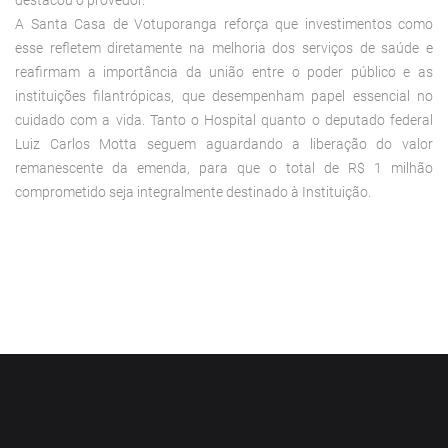
A Santa Casa de Votuporanga reforça que investimentos como
esse refletem diretamente na melhoria dos serviços de saúde e
reafirmam a importância da união entre o poder público e as
instituições filantrópicas, que desempenham papel essencial no
cuidado com a vida. Tanto o Hospital quanto o deputado federal
Luiz Carlos Motta seguem aguardando a liberação do valor
remanescente da emenda, para que o total de R$ 1 milhão
comprometido seja integralmente destinado à Instituição.