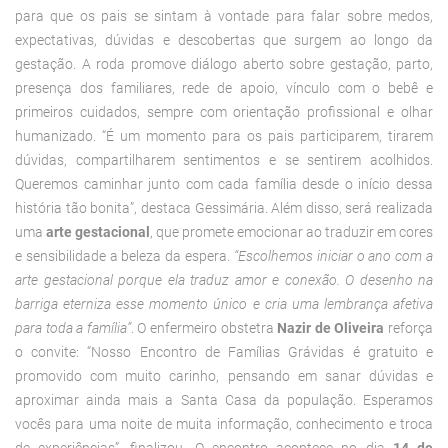
para que os pais se sintam à vontade para falar sobre medos,
expectativas, dúvidas e descobertas que surgem ao longo da
gestação.
A roda promove diálogo aberto sobre gestação, parto,
presença dos familiares, rede de apoio, vínculo com o bebê e
primeiros cuidados, sempre com orientação profissional e olhar
humanizado. “É um momento para os pais participarem, tirarem
dúvidas, compartilharem sentimentos e se sentirem acolhidos.
Queremos caminhar junto com cada família desde o início dessa
história tão bonita”, destaca Gessimária.
Além disso, será realizada
uma
arte gestacional
, que promete emocionar ao traduzir em cores
e sensibilidade a beleza da espera.
“Escolhemos iniciar o ano com a
arte gestacional porque ela traduz amor e conexão. O desenho na
barriga eterniza esse momento único e cria uma lembrança afetiva
para toda a família”
.
O enfermeiro obstetra
Nazir de Oliveira
reforça
o convite: “Nosso Encontro de Famílias Grávidas é gratuito e
promovido com muito carinho, pensando em sanar dúvidas e
aproximar ainda mais a Santa Casa da população. Esperamos
vocês para uma noite de muita informação, conhecimento e troca
de experiências”, finalizou. O encontro acontece no dia
14 de