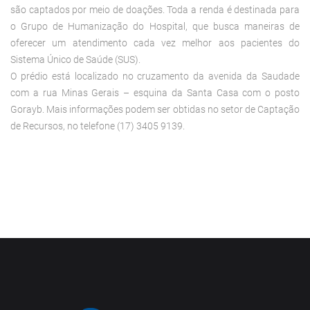
são captados por meio de doações. Toda a renda é destinada para
o Grupo de Humanização do Hospital, que busca maneiras de
oferecer um atendimento cada vez melhor aos pacientes do
Sistema Único de Saúde (SUS).
O prédio está localizado no cruzamento da avenida da Saudade
com a rua Minas Gerais – esquina da Santa Casa com o posto
Gorayb. Mais informações podem ser obtidas no setor de Captação
de Recursos, no telefone (17) 3405 9139.