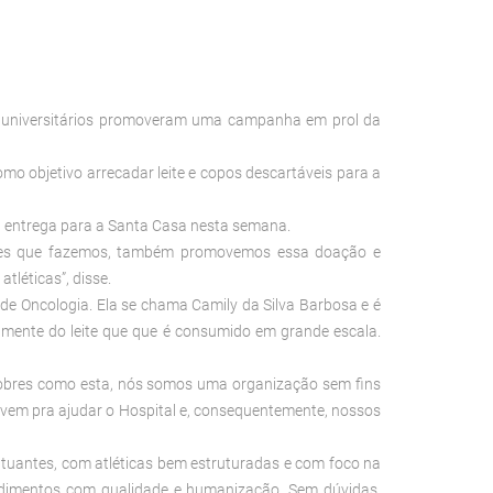
Os universitários promoveram uma campanha em prol da
mo objetivo arrecadar leite e copos descartáveis para a
ez a entrega para a Santa Casa nesta semana.
dades que fazemos, também promovemos essa doação e
tléticas”, disse.
o de Oncologia. Ela se chama Camily da Silva Barbosa e é
almente do leite que que é consumido em grande escala.
s nobres como esta, nós somos uma organização sem fins
ovem pra ajudar o Hospital e, consequentemente, nossos
atuantes, com atléticas bem estruturadas e com foco na
ndimentos com qualidade e humanização. Sem dúvidas,