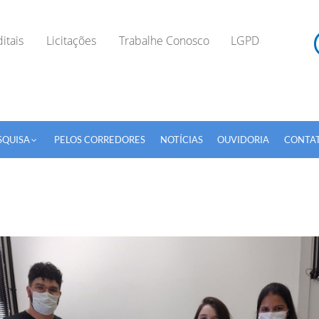
itais
Licitações
Trabalhe Conosco
LGPD
SQUISA
PELOS CORREDORES
NOTÍCIAS
OUVIDORIA
CONTA
TODOS OS CAMPOS SÃO OBRIGATÓRIOS.