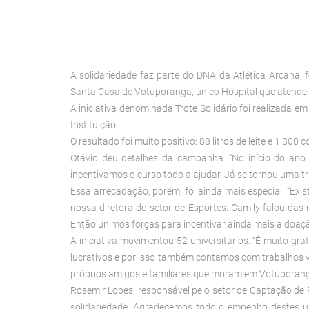
A solidariedade faz parte do DNA da Atlética Arcana
Santa Casa de Votuporanga, único Hospital que atende 
A iniciativa denominada Trote Solidário foi realizada 
Instituição.
O resultado foi muito positivo: 88 litros de leite e 1.30
Otávio deu detalhes da campanha. “No início do an
incentivamos o curso todo a ajudar. Já se tornou uma tr
Essa arrecadação, porém, foi ainda mais especial. “Exis
nossa diretora do setor de Esportes. Camily falou das
Então unimos forças para incentivar ainda mais a doaç
A iniciativa movimentou 52 universitários. “É muito g
lucrativos e por isso também contamos com trabalhos v
próprios amigos e familiares que moram em Votuporanga 
Rosemir Lopes, responsável pelo setor de Captação de 
solidariedade. Agradecemos todo o empenho destes u