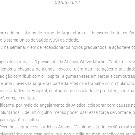
09/03/2023
, formada por alunos do curso de Arquitetura e Urbanismo da Unifev. 
o Sistema Único de Saúde (SUS) da cidade.
em uma semana. Além de recepcionar os novos graduandos, a ação teve co
0 copos descartáveis. O presidente da Atlética, Otávio Martins Canteiro, f
o temos a chegada de alunos novos e, além das interações e ativi
adição contribuir com o Hospital, algumas vezes em parceria com outras a
te uma universitária que faz parte da Atlética e trabalha no Ambulatóri
 necessidades do Hospital, contou da necessidade de produtos, princip
ão”, complementou.
ratificante, por meio do engajamento da Atlética, colaborar com causa
oluntários. É de um orgulho imenso poder usar essa força de vontade j
e região”, ressaltou.
Recursos, agradeceu a Atlética Arcana. “Os alunos da Unifev são muito 
niversitários com essa ação, que nos auxilia na manutenção dos ate