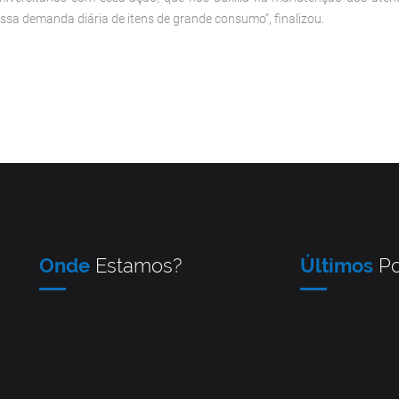
a demanda diária de itens de grande consumo”, finalizou.
Onde
Estamos?
Últimos
Po