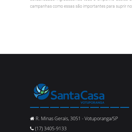
campanhas como essas são importantes para suprir noss
R. Minas Gerais, 3051 - Votuporanga/SP
(17) 3405-9133