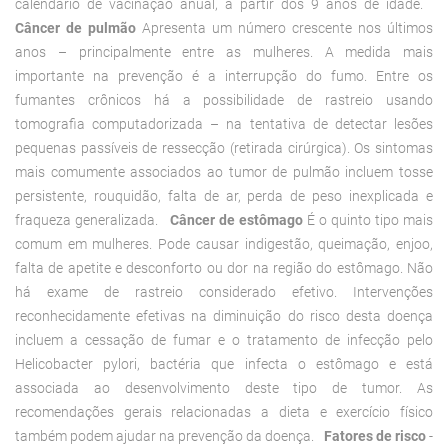
calendário de vacinação anual, a partir dos 9 anos de idade.
Câncer de pulmão
Apresenta um número crescente nos últimos
anos – principalmente entre as mulheres. A medida mais
importante na prevenção é a interrupção do fumo. Entre os
fumantes crônicos há a possibilidade de rastreio usando
tomografia computadorizada – na tentativa de detectar lesões
pequenas passíveis de ressecção (retirada cirúrgica). Os sintomas
mais comumente associados ao tumor de pulmão incluem tosse
persistente, rouquidão, falta de ar, perda de peso inexplicada e
fraqueza generalizada.
Câncer de estômago
É o quinto tipo mais
comum em mulheres. Pode causar indigestão, queimação, enjoo,
falta de apetite e desconforto ou dor na região do estômago. Não
há exame de rastreio considerado efetivo. Intervenções
reconhecidamente efetivas na diminuição do risco desta doença
incluem a cessação de fumar e o tratamento de infecção pelo
Helicobacter pylori, bactéria que infecta o estômago e está
associada ao desenvolvimento deste tipo de tumor. As
recomendações gerais relacionadas a dieta e exercício físico
também podem ajudar na prevenção da doença.
Fatores de risco
-