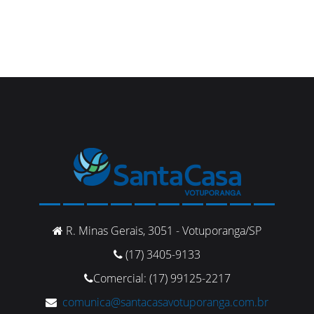
R. Minas Gerais, 3051 - Votuporanga/SP
(17) 3405-9133
Comercial: (17) 99125-2217
comunica@santacasavotuporanga.com.br