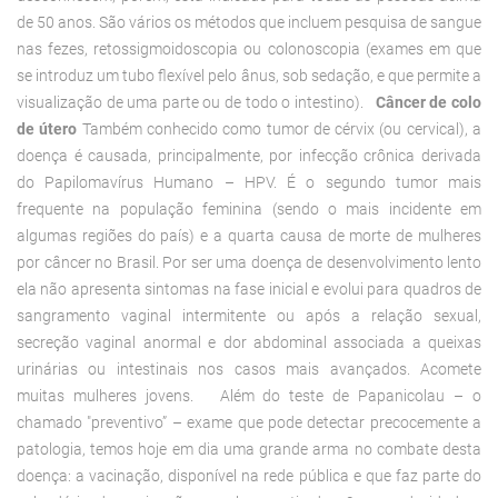
de 50 anos. São vários os métodos que incluem pesquisa de sangue
nas fezes, retossigmoidoscopia ou colonoscopia (exames em que
se introduz um tubo flexível pelo ânus, sob sedação, e que permite a
visualização de uma parte ou de todo o intestino).
Câncer de colo
de útero
Também conhecido como tumor de cérvix (ou cervical), a
doença é causada, principalmente, por infecção crônica derivada
do Papilomavírus Humano – HPV. É o segundo tumor mais
frequente na população feminina (sendo o mais incidente em
algumas regiões do país) e a quarta causa de morte de mulheres
por câncer no Brasil. Por ser uma doença de desenvolvimento lento
ela não apresenta sintomas na fase inicial e evolui para quadros de
sangramento vaginal intermitente ou após a relação sexual,
secreção vaginal anormal e dor abdominal associada a queixas
urinárias ou intestinais nos casos mais avançados. Acomete
muitas mulheres jovens. Além do teste de Papanicolau – o
chamado "preventivo” – exame que pode detectar precocemente a
patologia, temos hoje em dia uma grande arma no combate desta
doença: a vacinação, disponível na rede pública e que faz parte do