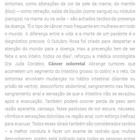
sintomas, como alterações da cor da pele da mama, do mamilo
(bico) – como retração, saída de líquido (como sangue) ou nódulos
(caroços) na mama ou na axila – são achados tardios da presença
da doença. “É o tipo de câncer mais frequente em mulheres em todo
o mundo. A diferença entre a vida e a morte de um paciente é o
diagnóstico precoce. O Outubro Rosa foi criado para despertar a
atenção do mundo para a doença, mas a prevenção tem de ser
feita o ano inteiro, todos os dias”, reforçou a médica oncologista
Dra Julia Cordeiro.
Câncer colorretal
Abrange tumores que
acometem um segmento do intestino grosso (o colón) e o reto. Os
sintomas envolvem mudanças no hábito intestinal (diarreia ou
prisão de ventre), desconforto abdominal, sangramento nas fezes,
sangramento anal e sensação de que o intestino não se esvaziou
após a evacuação. Também poderá ocorrer perda de peso sem
razão aparente, cansaço, fezes pastosas de cor escura, náuseas,
vômitos e sensações doloridas na região anal, com esforço ineficaz
para evacuar. Todos esses sinais também são considerados tardios
– a melhor conduta é fazer um exame de rastreio que, muitos
desconhecem, porém, está indicado para todas as pessoas acima