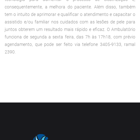
consequentemente, a melhora do paciente. Além disso, também
tem o intuito de aprimorar e qualificar o atendimento e capacitar o
assistido e/ou familiar nos cuidados com as lesões de pele para
juntos obterem um resultado mais rápido e eficaz. O Ambulatório
funciona de segunda a sexta feira, das 7h às 17h18, com prévio
agendamento, que pode ser feito via telefone 3405-9133, ramal
2390.