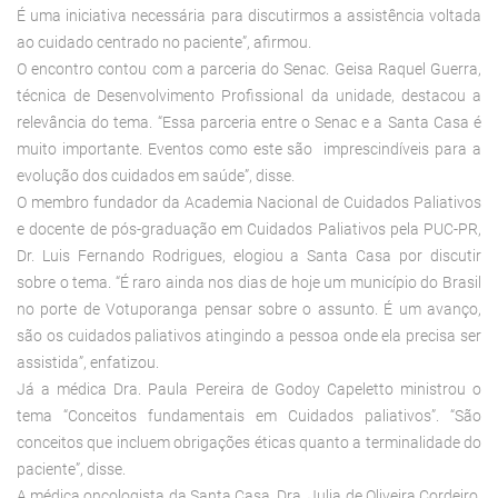
É uma iniciativa necessária para discutirmos a assistência voltada
ao cuidado centrado no paciente”, afirmou.
O encontro contou com a parceria do Senac. Geisa Raquel Guerra,
técnica de Desenvolvimento Profissional da unidade, destacou a
relevância do tema. “Essa parceria entre o Senac e a Santa Casa é
muito importante. Eventos como este são imprescindíveis para a
evolução dos cuidados em saúde”, disse.
O membro fundador da Academia Nacional de Cuidados Paliativos
e docente de pós-graduação em Cuidados Paliativos pela PUC-PR,
Dr. Luis Fernando Rodrigues, elogiou a Santa Casa por discutir
sobre o tema. “É raro ainda nos dias de hoje um município do Brasil
no porte de Votuporanga pensar sobre o assunto. É um avanço,
são os cuidados paliativos atingindo a pessoa onde ela precisa ser
assistida”, enfatizou.
Já a médica Dra. Paula Pereira de Godoy Capeletto ministrou o
tema “Conceitos fundamentais em Cuidados paliativos”. “São
conceitos que incluem obrigações éticas quanto a terminalidade do
paciente”, disse.
A médica oncologista da Santa Casa, Dra. Julia de Oliveira Cordeiro,