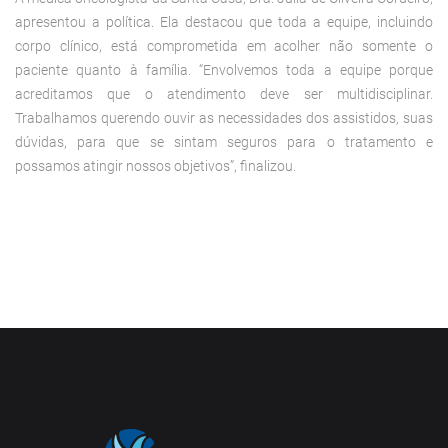
apresentou a política. Ela destacou que toda a equipe, incluindo
corpo clínico, está comprometida em acolher não somente o
paciente quanto à família. “Envolvemos toda a equipe porque
acreditamos que o atendimento deve ser multidisciplinar.
Trabalhamos querendo ouvir as necessidades dos assistidos, suas
dúvidas, para que se sintam seguros para o tratamento e
possamos atingir nossos objetivos”, finalizou.