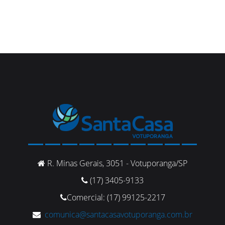
R. Minas Gerais, 3051 - Votuporanga/SP
(17) 3405-9133
Comercial: (17) 99125-2217
comunica@santacasavotuporanga.com.br