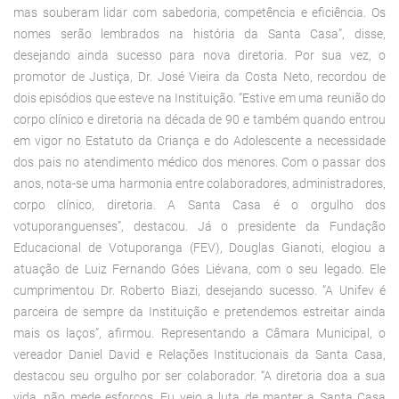
mas souberam lidar com sabedoria, competência e eficiência. Os
nomes serão lembrados na história da Santa Casa”, disse,
desejando ainda sucesso para nova diretoria. Por sua vez, o
promotor de Justiça, Dr. José Vieira da Costa Neto, recordou de
dois episódios que esteve na Instituição. “Estive em uma reunião do
corpo clínico e diretoria na década de 90 e também quando entrou
em vigor no Estatuto da Criança e do Adolescente a necessidade
dos pais no atendimento médico dos menores. Com o passar dos
anos, nota-se uma harmonia entre colaboradores, administradores,
corpo clínico, diretoria. A Santa Casa é o orgulho dos
votuporanguenses”, destacou. Já o presidente da Fundação
Educacional de Votuporanga (FEV), Douglas Gianoti, elogiou a
atuação de Luiz Fernando Góes Liévana, com o seu legado. Ele
cumprimentou Dr. Roberto Biazi, desejando sucesso. “A Unifev é
parceira de sempre da Instituição e pretendemos estreitar ainda
mais os laços”, afirmou. Representando a Câmara Municipal, o
vereador Daniel David e Relações Institucionais da Santa Casa,
destacou seu orgulho por ser colaborador. “A diretoria doa a sua
vida, não mede esforços. Eu vejo a luta de manter a Santa Casa