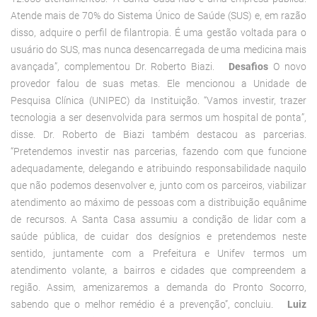
Atende mais de 70% do Sistema Único de Saúde (SUS) e, em razão
disso, adquire o perfil de filantropia. É uma gestão voltada para o
usuário do SUS, mas nunca desencarregada de uma medicina mais
avançada”, complementou Dr. Roberto Biazi.
Desafios
O novo
provedor falou de suas metas. Ele mencionou a Unidade de
Pesquisa Clínica (UNIPEC) da Instituição. “Vamos investir, trazer
tecnologia a ser desenvolvida para sermos um hospital de ponta”,
disse. Dr. Roberto de Biazi também destacou as parcerias.
“Pretendemos investir nas parcerias, fazendo com que funcione
adequadamente, delegando e atribuindo responsabilidade naquilo
que não podemos desenvolver e, junto com os parceiros, viabilizar
atendimento ao máximo de pessoas com a distribuição equânime
de recursos. A Santa Casa assumiu a condição de lidar com a
saúde pública, de cuidar dos desígnios e pretendemos neste
sentido, juntamente com a Prefeitura e Unifev termos um
atendimento volante, a bairros e cidades que compreendem a
região. Assim, amenizaremos a demanda do Pronto Socorro,
sabendo que o melhor remédio é a prevenção”, concluiu.
Luiz