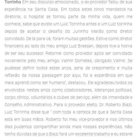
Torrinha
Em seu discurso emocionado, o ex-provedor falou de sua
experiência na Santa Casa. Em todos estes cinco mandatos na
diretoria, o hospital se tornou parte da minha vida, quem me
conhece, sabe que existe um Luiz Torrinha antes e um Luiz torrinha
depois de aceitar o desafio do Juninho Marão como diretor
convidado. De lá para cá, foram muitas gestões. Estive como diretor
financeiro ao lado do meu amigo Luiz Bressan, depois tive a honra
de ser seu sucessor. Retornei como provedor após ser convidado
novamente pelo meu amigo Valmir Dornelas, obrigado Valmir. Se
pudesse definir todos estes anos, seria de crescimento e muita
reflexão da nossa passagem por aqui, foi a experiência em que
mais aprendi como ser humano”, destacou. Ele agradeceu todos os
envolvidos nestes anos como colaboradores, lideranças políticas,
corpo clínico, voluntários e clubes de serviço, além da Irmandade e
Conselho Administrativo. Para o provedor eleito, Dr. Roberto Biazi,
Luiz Torrinha disse que “ com toda a certeza de que a Santa Casa
está em boas mãos. Roberto foi meu vice-provedor e nos últimos
dias pudemos compartilhar ainda mais nossas experiências. Não
tenho dúvidas de que o Biazi fará um excelente trabalho e eu estarei