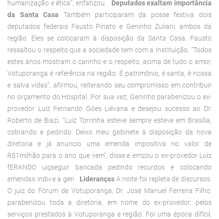
humanização e ética”, enfatizou.
Deputados exaltam importância
da Santa Casa
Também participaram da posse festiva dois
deputados federais Fausto Pinato e Geninho Zuliani, ambos da
região. Eles se colocaram à disposição da Santa Casa. Fausto
ressaltou o respeito que a sociedade tem com a Instituição. “Todos
estes anos mostram o carinho e o respeito, acima de tudo o amor.
Votuporanga é referência na região. É patrimônio, é santa, é nossa
e salva vidas”, afirmou, reiterando seu compromisso em contribuir
no orçamento do Hospital. Por sua vez, Geninho parabenizou o ex-
provedor Luiz Fernando Góes Liévana e desejou sucesso ao Dr.
Roberto de Biazi. “Luiz Torrinha esteve sempre esteve em Brasília,
cobrando e pedindo. Deixo meu gabinete à disposição da nova
diretoria e já anuncio uma emenda impositiva no valor de
R$1milhão para o ano que vem”, disse.e emzou o ex-provedor Luiz
fERANDO uiçseguir bancada pedindo recurdos e colocando
emendas indiv.e a gen
Lideranças
A noite foi repleta de discursos.
O juiz do Fórum de Votuporanga, Dr. José Manuel Ferreira Filho,
parabenizou toda a diretoria, em nome do ex-provedor, pelos
serviços prestados à Votuporanga e região. Foi uma época difícil,