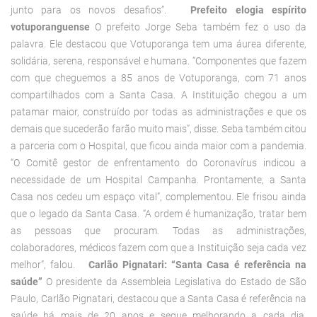
junto para os novos desafios”.
Prefeito elogia espírito
votuporanguense
O prefeito Jorge Seba também fez o uso da
palavra. Ele destacou que Votuporanga tem uma áurea diferente,
solidária, serena, responsável e humana. “Componentes que fazem
com que cheguemos a 85 anos de Votuporanga, com 71 anos
compartilhados com a Santa Casa. A Instituição chegou a um
patamar maior, construído por todas as administrações e que os
demais que sucederão farão muito mais”, disse. Seba também citou
a parceria com o Hospital, que ficou ainda maior com a pandemia.
“O Comitê gestor de enfrentamento do Coronavírus indicou a
necessidade de um Hospital Campanha. Prontamente, a Santa
Casa nos cedeu um espaço vital”, complementou. Ele frisou ainda
que o legado da Santa Casa. “A ordem é humanização, tratar bem
as pessoas que procuram. Todas as administrações,
colaboradores, médicos fazem com que a Instituição seja cada vez
melhor”, falou.
Carlão Pignatari: “Santa Casa é referência na
saúde”
O presidente da Assembleia Legislativa do Estado de São
Paulo, Carlão Pignatari, destacou que a Santa Casa é referência na
saúde há mais de 20 anos e segue melhorando a cada dia.