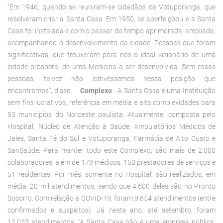
“Em 1946, quando se reuniram-se cidadãos de Votuporanga, que
resolveram criar a Santa Casa. Em 1950, se aperfeiçoou e a Santa
Casa foi instalada e com o passar do tempo aprimorada, ampliada,
acompanhando o desenvolvimento da cidade. Pessoas que foram
significativas, que trouxeram para nós o ideal visionário de uma
cidade próspera, de uma Medicina a ser desenvolvida. Sem essas
pessoas, talvez não estivéssemos nessa posição que
encontramos”, disse.
Complexo
A Santa Casa é uma Instituição
sem fins lucrativos, referência em média e alta complexidades para
53 municípios do Noroeste paulista. Atualmente, composta pelo
Hospital, Núcleo de Atenção à Saúde, Ambulatórios Médicos de
Jales, Santa Fé do Sul e Votuporanga, Farmácia de Alto Custo e
SanSaúde. Para manter todo este Complexo, são mais de 2.000
colaboradores, além de 179 médicos, 150 prestadores de serviços e
51 residentes. Por mês, somente no Hospital, são realizados, em
média, 20 mil atendimentos, sendo que 4.600 deles são no Pronto
Socorro. Com relação à COVID-19, foram 9.654 atendimentos (entre
confirmados e suspeitos). Já neste ano, até setembro, foram
12.053 atendimentos. “A Santa Casa não é uma empresa pública.