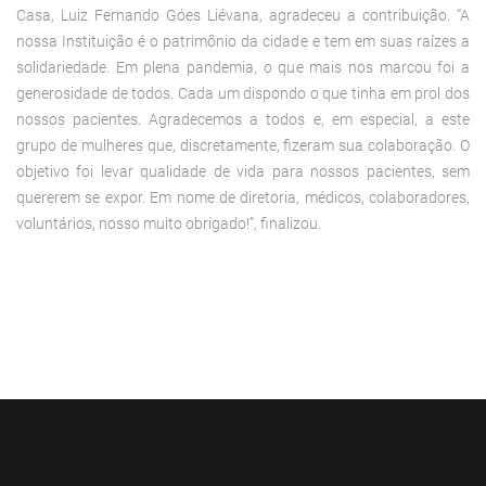
Casa, Luiz Fernando Góes Liévana, agradeceu a contribuição. “A
nossa Instituição é o patrimônio da cidade e tem em suas raízes a
solidariedade. Em plena pandemia, o que mais nos marcou foi a
generosidade de todos. Cada um dispondo o que tinha em prol dos
nossos pacientes. Agradecemos a todos e, em especial, a este
grupo de mulheres que, discretamente, fizeram sua colaboração. O
objetivo foi levar qualidade de vida para nossos pacientes, sem
quererem se expor. Em nome de diretoria, médicos, colaboradores,
voluntários, nosso muito obrigado!”, finalizou.