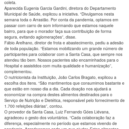
coleta.
Aparecida Eugenia Garcia Gardini, diretora do Departamento
Municipal de Saúde, explicou a iniciativa. “Divulgamos nesta
semana toda o Arrastão. Por conta da pandemia, optamos em
passar com carro de som informando que estamos naquele
bairro, para que o morador faça sua contribuição de forma
segura, evitando aglomerações”, disse.
Fábio Arelhano, diretor de frota e abastecimento, pediu a adesão
de toda população. “Estamos mobilizando um grande número de
participantes para colaborar com a Santa Casa, que sempre nos
atendeu tão bem. Nossos pacientes são encaminhados para o
Hospital e assistidos com muita qualidade e humanização”,
complementou.
O nutricionista da Instituição, João Carlos Bragato, explicou a
escolha dos itens. “São mantimentos que consumimos bastante e
que estão em nosso dia a dia. Cada doação nos ajudará a
economizar na compra destes alimentos destinados para o
Serviço de Nutrição e Dietética, responsável pelo fornecimento de
1.700 refeições diárias”, contou.
O provedor da Santa Casa, Luiz Fernando Góes Liévana,
agradeceu o gesto dos voluntários. “Cada colaboração faz a
diferença, especialmente no período que estamos vivendo de
pandemia. Agradecemos cada um que ajudar. Estes alimentos