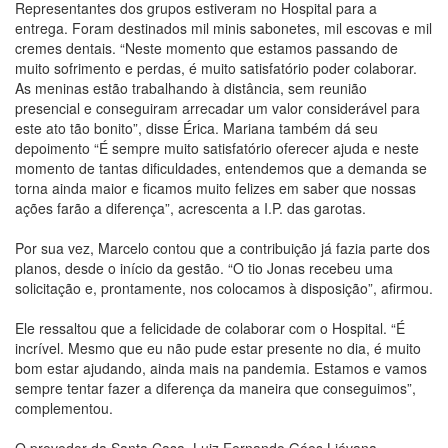
Representantes dos grupos estiveram no Hospital para a
entrega. Foram destinados mil minis sabonetes, mil escovas e mil
cremes dentais. “Neste momento que estamos passando de
muito sofrimento e perdas, é muito satisfatório poder colaborar.
As meninas estão trabalhando à distância, sem reunião
presencial e conseguiram arrecadar um valor considerável para
este ato tão bonito”, disse Érica. Mariana também dá seu
depoimento “É sempre muito satisfatório oferecer ajuda e neste
momento de tantas dificuldades, entendemos que a demanda se
torna ainda maior e ficamos muito felizes em saber que nossas
ações farão a diferença”, acrescenta a I.P. das garotas.
Por sua vez, Marcelo contou que a contribuição já fazia parte dos
planos, desde o início da gestão. “O tio Jonas recebeu uma
solicitação e, prontamente, nos colocamos à disposição”, afirmou.
Ele ressaltou que a felicidade de colaborar com o Hospital. “É
incrível. Mesmo que eu não pude estar presente no dia, é muito
bom estar ajudando, ainda mais na pandemia. Estamos e vamos
sempre tentar fazer a diferença da maneira que conseguimos”,
complementou.
O provedor da Santa Casa, Luiz Fernando Góes Liévana,