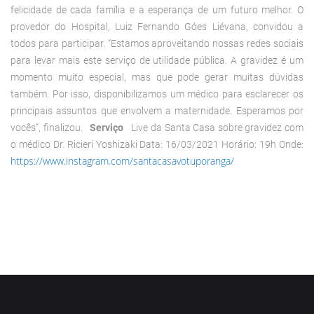
felicidade de cada família e a esperança de um futuro melhor. O
provedor do Hospital, Luiz Fernando Góes Liévana, convidou a
todos para participar. “Estamos aproveitando nossas redes sociais
para levar mais este serviço de utilidade pública. A gravidez é um
momento muito especial, mas que pode gerar muitas dúvidas
também. Por isso, disponibilizamos um médico para esclarecer os
principais assuntos que envolvem a maternidade. Esperamos por
vocês”, finalizou.
Serviço
Live da Santa Casa sobre gravidez com
o médico Dr. Ricieri Yoshizaki Data: 16/03/2021 Horário: 19h Onde:
https://www.instagram.com/santacasavotuporanga/