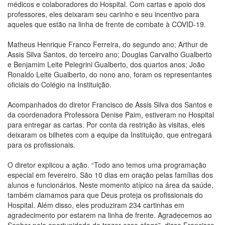
médicos e colaboradores do Hospital. Com cartas e apoio dos
professores, eles deixaram seu carinho e seu incentivo para
aqueles que estão na linha de frente de combate à COVID-19.
Matheus Henrique Franco Ferreira, do segundo ano; Arthur de
Assis Silva Santos, do terceiro ano; Douglas Carvalho Gualberto
e Benjamim Leite Pelegrini Gualberto, dos quartos anos; João
Ronaldo Leite Gualberto, do nono ano, foram os representantes
oficiais do Colégio na Instituição.
Acompanhados do diretor Francisco de Assis Silva dos Santos e
da coordenadora Professora Denise Paim, estiveram no Hospital
para entregar as cartas. Por conta da restrição às visitas, eles
deixaram os bilhetes com a equipe da Instituição, que entregará
para os profissionais.
O diretor explicou a ação. “Todo ano temos uma programação
especial em fevereiro. São 10 dias em oração pelas famílias dos
alunos e funcionários. Neste momento atípico na área da saúde,
também clamamos para que Deus proteja os profissionais do
Hospital. Além disso, eles produziram 234 cartinhas em
agradecimento por estarem na linha de frente. Agradecemos ao
Senhor pela oportunidade de trazer esse afago”, disse Francisco.