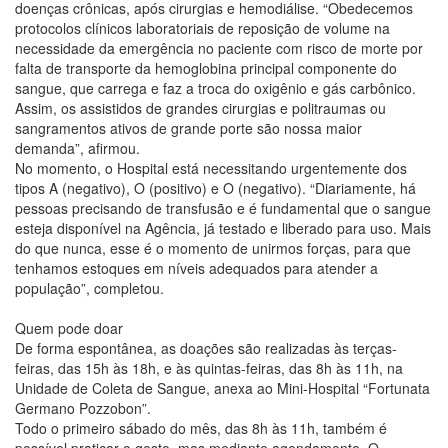
doenças crônicas, após cirurgias e hemodiálise. “Obedecemos
protocolos clínicos laboratoriais de reposição de volume na
necessidade da emergência no paciente com risco de morte por
falta de transporte da hemoglobina principal componente do
sangue, que carrega e faz a troca do oxigênio e gás carbônico.
Assim, os assistidos de grandes cirurgias e politraumas ou
sangramentos ativos de grande porte são nossa maior
demanda”, afirmou.
No momento, o Hospital está necessitando urgentemente dos
tipos A (negativo), O (positivo) e O (negativo). “Diariamente, há
pessoas precisando de transfusão e é fundamental que o sangue
esteja disponível na Agência, já testado e liberado para uso. Mais
do que nunca, esse é o momento de unirmos forças, para que
tenhamos estoques em níveis adequados para atender a
população”, completou.
Quem pode doar
De forma espontânea, as doações são realizadas às terças-
feiras, das 15h às 18h, e às quintas-feiras, das 8h às 11h, na
Unidade de Coleta de Sangue, anexa ao Mini-Hospital “Fortunata
Germano Pozzobon”.
Todo o primeiro sábado do mês, das 8h às 11h, também é
possível praticar o gesto, mas mediante agendamento. O