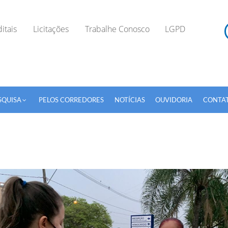
itais
Licitações
Trabalhe Conosco
LGPD
SQUISA
PELOS CORREDORES
NOTÍCIAS
OUVIDORIA
CONTA
TODOS OS CAMPOS SÃO OBRIGATÓRIOS.