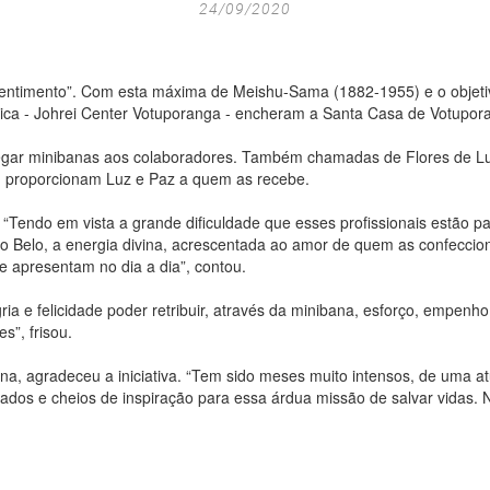
24/09/2020
sentimento”. Com esta máxima de Meishu-Sama (1882-1955) e o objetiv
nica - Johrei Center Votuporanga - encheram a Santa Casa de Votupor
tregar minibanas aos colaboradores. Também chamadas de Flores de Lu
, proporcionam Luz e Paz a quem as recebe.
 “Tendo em vista a grande dificuldade que esses profissionais estão pa
do Belo, a energia divina, acrescentada ao amor de quem as confeccio
 apresentam no dia a dia”, contou.
ia e felicidade poder retribuir, através da minibana, esforço, empen
s”, frisou.
, agradeceu a iniciativa. “Tem sido meses muito intensos, de uma at
ados e cheios de inspiração para essa árdua missão de salvar vidas. N