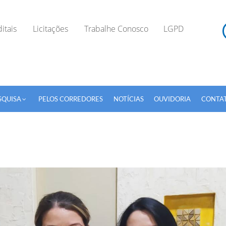
itais
Licitações
Trabalhe Conosco
LGPD
SQUISA
PELOS CORREDORES
NOTÍCIAS
OUVIDORIA
CONTA
TODOS OS CAMPOS SÃO OBRIGATÓRIOS.