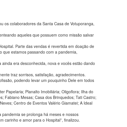
eou os colaboradores da Santa Casa de Votuporanga,
senteando aqueles que possuem como missão salvar
 Hospital. Parte das vendas é revertida em doação de
te do que estamos passando com a pandemia,
nça ainda era desconhecida, nova e vocês estão dando
ente traz sorrisos, satisfação, agradecimentos.
rofissão, podendo levar um pouquinho Dele em todos
 Papelaria; Planalto Imobiliária; Oligoflora; Ilha do
tes; Fabiano Mesas; Casa dos Brinquedos; Tati Castro;
e Neves; Centro de Eventos Valério Giamatei; A Ideal
ssa pandemia se prolonga há meses e nossos
 carinho e amor para o Hospital”, finalizou.