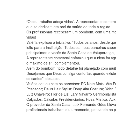
“O seu trabalho adoça vidas”. A representante comer
que se dedicam em prol da saúde de toda a região.
Os profissionais receberam um bombom, com uma men
vidas!
Valéria explicou a iniciativa. “Todos os anos, desde 
leite para a Instituição. Todos os meus parceiros sab
principalmente vocês da Santa Casa de Votuporanga
A representante comercial enfatizou que a ideia foi a
o máximo de si”, complementou.
Além do bombom, todo detalhe foi planejado com muito 
Desejamos que Deus consiga confortar, quando existe
os cantos”, destacou.
Valéria contou com os parceiros: PC Note Mais; Vita Erv
Pescador; Dauri Hair Stylist; Dony Alta Costura; Yohn
Luiz Chaveiro; Flor de Lis; Lary Navarro Cerimonialist
Calçados; Cálculos Previdenciários; Rosa Mística; Aux
O provedor da Santa Casa, Luiz Fernando Góes Liévan
profissionais trabalham diuturnamente, pensando no pr