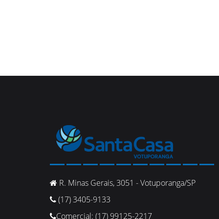
R. Minas Gerais, 3051 - Votuporanga/SP
(17) 3405-9133
Comercial: (17) 99125-2217