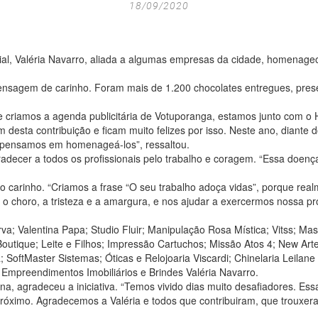
18/09/2020
cial, Valéria Navarro, aliada a algumas empresas da cidade, homenag
sagem de carinho. Foram mais de 1.200 chocolates entregues, pre
que criamos a agenda publicitária de Votuporanga, estamos junto com o
em desta contribuição e ficam muito felizes por isso. Neste ano, dian
, pensamos em homenageá-los”, ressaltou.
gradecer a todos os profissionais pelo trabalho e coragem. “Essa doe
carinho. “Criamos a frase “O seu trabalho adoça vidas”, porque realm
 o choro, a tristeza e a amargura, e nos ajudar a exercermos nossa p
a; Valentina Papa; Studio Fluir; Manipulação Rosa Mística; Vitss; Master
 Boutique; Leite e Filhos; Impressão Cartuchos; Missão Atos 4; New Ar
a; SoftMaster Sistemas; Óticas e Relojoaria Viscardi; Chinelaria Leilan
 Empreendimentos Imobiliários e Brindes Valéria Navarro.
a, agradeceu a iniciativa. “Temos vivido dias muito desafiadores. E
óximo. Agradecemos a Valéria e todos que contribuiram, que trouxeram