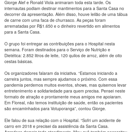
Giorge Alef e Ronald Viola animaram toda esta tarde. Os
internautas podiam destinar mantimentos para a Santa Casa no
decorrer da apresentação. Além disso, houve leilão de uma tábua
de carne com uma faca de churrasco. As peças foram
arrematadas por R$1.650 e o dinheiro revertido em alimentos
para a Santa Casa.
O grupo foi entregar as contribuições para o Hospital nesta
semana. Foram destinados para o Serviço de Nutrição e
Dietética: 2.852 litros de leite, 120 quilos de arroz, além de oito
cestas básicas.
Os organizadores falaram da iniciativa. “Estamos iniciando a
carreira juntos, mas sempre ajudamos o próximo. Com essa
pandemia perdemos muitos eventos, shows, mas quisemos levar
entretenimento e solidariedade para quem precisa. Pensei neste
formato de atração e prontamente meus amigos me apoiaram.
Em Floreal, não temos instituição de saúde, então os pacientes
são encaminhados para Votuporanga”, contou Giorge.
Ele falou de sua relação com o Hospital. “Sofri um acidente de
carro em 2018 e precisei da assistência da Santa Casa.
Agradeço demais todo atendimento. Meu avô também necessitou