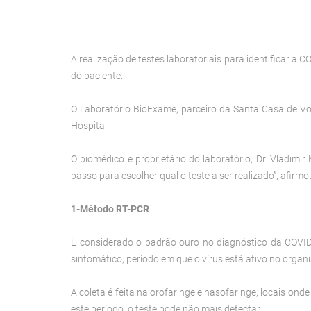
A realização de testes laboratoriais para identificar a
do paciente.
O Laboratório BioExame, parceiro da Santa Casa de Vot
Hospital.
O biomédico e proprietário do laboratório, Dr. Vladimi
passo para escolher qual o teste a ser realizado”, afirmo
1-Método RT-PCR
É considerado o padrão ouro no diagnóstico da COVID
sintomático, período em que o vírus está ativo no organ
A coleta é feita na orofaringe e nasofaringe, locais ond
este período, o teste pode não mais detectar.