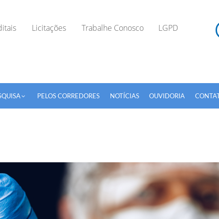
itais
Licitações
Trabalhe Conosco
LGPD
SQUISA
PELOS CORREDORES
NOTÍCIAS
OUVIDORIA
CONTA
TODOS OS CAMPOS SÃO OBRIGATÓRIOS.