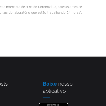
 Neste momento de crise do Coronavírus, estes exames se
nais do laboratório que estão trabalhando 24 horas”,
sts
Baixe
nosso
aplicativo