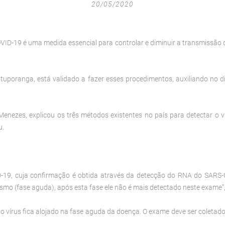
20/05/2020
 COVID-19 é uma medida essencial para controlar e diminuir a transmissão
uporanga, está validado a fazer esses procedimentos, auxiliando no d
r Menezes, explicou os três métodos existentes no país para detectar o 
u.
-19, cuja confirmação é obtida através da detecção do RNA do SARS-C
ismo (fase aguda), após esta fase ele não é mais detectado neste exame”,
e o vírus fica alojado na fase aguda da doença. O exame deve ser coletado