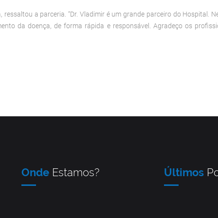
ressaltou a parceria. “Dr. Vladimir é um grande parceiro do Hospital.
nto da doença, de forma rápida e responsável. Agradeço os profissio
Onde
Estamos?
Últimos
Po