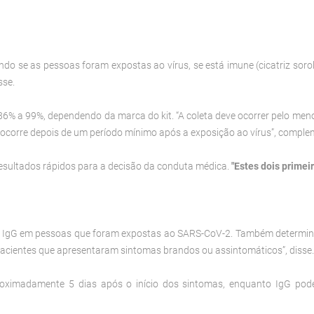
ndo se as pessoas foram expostas ao vírus, se está imune (cicatriz sor
sse.
86% a 99%, dependendo da marca do kit. “A coleta deve ocorrer pelo meno
ocorre depois de um período mínimo após a exposição ao vírus”, comple
resultados rápidos para a decisão da conduta médica.
"Estes dois primei
 e IgG em pessoas que foram expostas ao SARS-CoV-2. Também determina
pacientes que apresentaram sintomas brandos ou assintomáticos”, disse.
oximadamente 5 dias após o início dos sintomas, enquanto IgG pode 