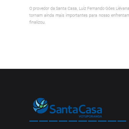
O provedor da Santa Casa, Luiz Fernando Góes Liévana, 
tornam ainda mais importantes para nosso enfrentame
finalizou.