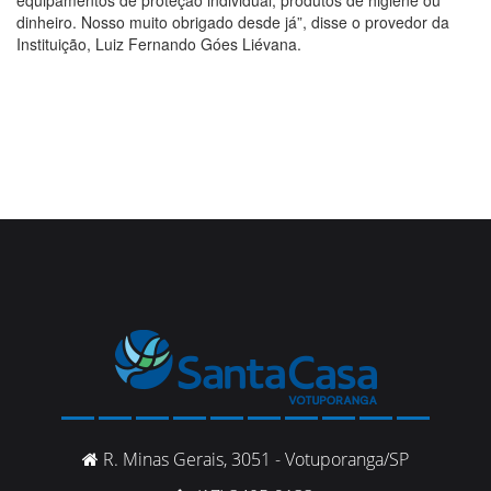
dinheiro. Nosso muito obrigado desde já”, disse o provedor da
Instituição, Luiz Fernando Góes Liévana.
R. Minas Gerais, 3051 - Votuporanga/SP