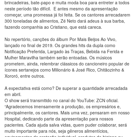
brincadeiras, bate-papo e muita moda boa para entreter a todos
neste período tão difícil. E antes mesmo da apresentação
começar, uma promessa já foi feita. Se os cantores arrecadarem
300 toneladas de alimentos, Zé Neto dará adeus à sua barba,
fazendo companhia ao Cristiano, que está careca.
No repertório, canções do álbum Por Mais Beijos Ao Vivo,
lançado no final de 2019. Os grandes hits da dupla como
Notificação Preferida, Largado às Traças, Bebida na Ferida e
Mulher Maravilha também serão entoadas. Os músicos
prometem, ainda, relembrar clássicos do cancioneiro popular de
ícones sertanejos como Milionário & José Rico, Chitãozinho &
Xororó, entre outros.
A expectativa está como? De superar a quantidade arrecadada
em abril.
O show será transmitido no canal do YouTube: ZCN oficial.
“Agradecemos imensamente a produção, os empresários e,
principalmente, os cantores. Mais uma vez, pensaram em nosso
Hospital, dedicando parte da apresentação para nossos
pacientes. Cada ajuda salva vidas, quem puder colaborar, será
muito importante para nós, seja gêneros alimentícios,
equipamentos de proteção individual, produtos de higiene ou