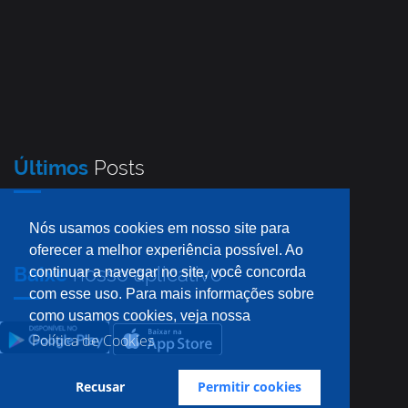
Últimos
Posts
Nós usamos cookies em nosso site para
oferecer a melhor experiência possível. Ao
Baixe
nosso aplicativo
continuar a navegar no site, você concorda
com esse uso. Para mais informações sobre
como usamos cookies, veja nossa
Política de Cookies
Recusar
Permitir cookies