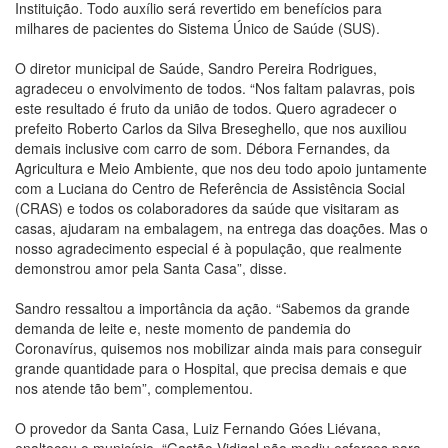
Instituição. Todo auxílio será revertido em benefícios para
milhares de pacientes do Sistema Único de Saúde (SUS).
O diretor municipal de Saúde, Sandro Pereira Rodrigues,
agradeceu o envolvimento de todos. “Nos faltam palavras, pois
este resultado é fruto da união de todos. Quero agradecer o
prefeito Roberto Carlos da Silva Breseghello, que nos auxiliou
demais inclusive com carro de som. Débora Fernandes, da
Agricultura e Meio Ambiente, que nos deu todo apoio juntamente
com a Luciana do Centro de Referência de Assistência Social
(CRAS) e todos os colaboradores da saúde que visitaram as
casas, ajudaram na embalagem, na entrega das doações. Mas o
nosso agradecimento especial é à população, que realmente
demonstrou amor pela Santa Casa”, disse.
Sandro ressaltou a importância da ação. “Sabemos da grande
demanda de leite e, neste momento de pandemia do
Coronavírus, quisemos nos mobilizar ainda mais para conseguir
grande quantidade para o Hospital, que precisa demais e que
nos atende tão bem”, complementou.
O provedor da Santa Casa, Luiz Fernando Góes Liévana,
enalteceu o município. “Gastão Vidigal não mediu esforços para