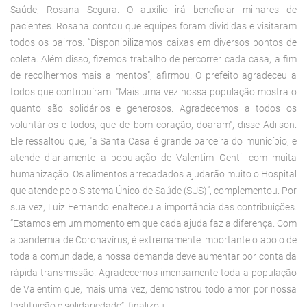
Saúde, Rosana Segura. O auxílio irá beneficiar milhares de
pacientes. Rosana contou que equipes foram divididas e visitaram
todos os bairros. “Disponibilizamos caixas em diversos pontos de
coleta. Além disso, fizemos trabalho de percorrer cada casa, a fim
de recolhermos mais alimentos”, afirmou. O prefeito agradeceu a
todos que contribuíram. "Mais uma vez nossa população mostra o
quanto são solidários e generosos. Agradecemos a todos os
voluntários e todos, que de bom coração, doaram", disse Adilson.
Ele ressaltou que, "a Santa Casa é grande parceira do município, e
atende diariamente a população de Valentim Gentil com muita
humanização. Os alimentos arrecadados ajudarão muito o Hospital
que atende pelo Sistema Único de Saúde (SUS)”, complementou. Por
sua vez, Luiz Fernando enalteceu a importância das contribuições.
“Estamos em um momento em que cada ajuda faz a diferença. Com
a pandemia de Coronavírus, é extremamente importante o apoio de
toda a comunidade, a nossa demanda deve aumentar por conta da
rápida transmissão. Agradecemos imensamente toda a população
de Valentim que, mais uma vez, demonstrou todo amor por nossa
Instituição e solidariedade”, finalizou.