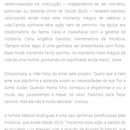
recém-nascidos na Instituição – independente de ser convênio,
particular ou Sistema Único de Saúde (SUS) – recebem plantas,
valorizando ainda mais este momento mágico de celebrar a
vida.Camila conhecia esta ação bem de pertinho. Na época era
colaboradora da Santa Casa e trabalhava com a gerente de
Hotelaria, Carla Angélica Candido, mantenedora da iniciativa.
“Sempre achei legal, é uma gentileza ser presenteada com flores.
Essa muda transmite tanto carinho, no momento mais mágico da
vida de uma mulher, ganhando um significado ainda maior”, disse.
Emocionada, a mãe falou do amor pelo projeto. “Quero que a Helô
ame sua plantinha e aprenda assim as necessidades de sua flor e
como cuidar. Quando minha filha começou a engatinhar e viu a
muda, seu passatempo é mexer no vaso. Falamos para fazer
carinho, mas ela não é muito delicada”, brincou.
A família Néspoli Rodrigues é uma das centenas beneficiadas pela
iniciativa, que existe desde 2010. “Iniciamos esta ação a pedido do
ex-provedor Luiz Bressan com a doação de árvores frutíferas, que