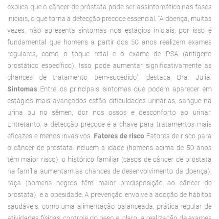
explica que o câncer de próstata pode ser assintomático nas fases
iniciais, o que torna a detecção precoce essencial. "A doença, muitas
vezes, não apresenta sintomas nos estágios iniciais, por isso é
fundamental que homens a partir dos 50 anos realizem exames
regulares, como o toque retal e o exame de PSA (antígeno
prostático específico). Isso pode aumentar significativamente as
chances de tratamento bem-sucedido", destaca Dra. Julia.
Sintomas
Entre os principais sintomas que podem aparecer em
estágios mais avançados estão dificuldades urinárias, sangue na
urina ou no sêmen, dor nos ossos e desconforto ao urinar.
Entretanto, a detecção precoce é a chave para tratamentos mais
eficazes e menos invasivos.
Fatores de risco
Fatores de risco para
o câncer de próstata incluem a idade (homens acima de 50 anos
têm maior risco), o histórico familiar (casos de câncer de próstata
na família aumentam as chances de desenvolvimento da doença),
raça (homens negros têm maior predisposição ao câncer de
próstata), e a obesidade. A prevenção envolve a adoção de hábitos
saudáveis, como uma alimentação balanceada, prática regular de
atividades físicas, controle do peso e, claro, a realização de exames