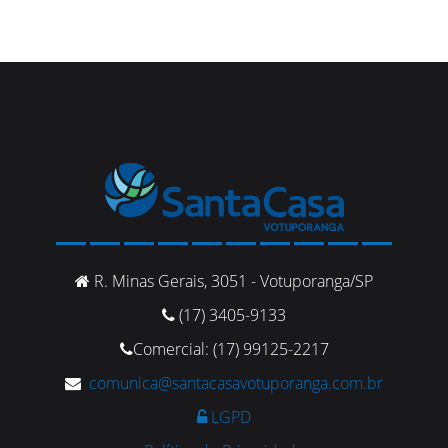
R. Minas Gerais, 3051 - Votuporanga/SP
(17) 3405-9133
Comercial: (17) 99125-2217
comunica@santacasavotuporanga.com.br
LGPD