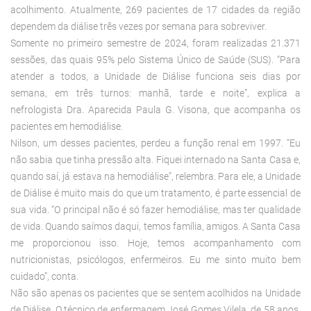
acolhimento. Atualmente, 269 pacientes de 17 cidades da região
dependem da diálise três vezes por semana para sobreviver.
Somente no primeiro semestre de 2024, foram realizadas 21.371
sessões, das quais 95% pelo Sistema Único de Saúde (SUS). “Para
atender a todos, a Unidade de Diálise funciona seis dias por
semana, em três turnos: manhã, tarde e noite”, explica a
nefrologista Dra. Aparecida Paula G. Visona, que acompanha os
pacientes em hemodiálise.
Nilson, um desses pacientes, perdeu a função renal em 1997. “Eu
não sabia que tinha pressão alta. Fiquei internado na Santa Casa e,
quando saí, já estava na hemodiálise”, relembra. Para ele, a Unidade
de Diálise é muito mais do que um tratamento, é parte essencial de
sua vida. “O principal não é só fazer hemodiálise, mas ter qualidade
de vida. Quando saímos daqui, temos família, amigos. A Santa Casa
me proporcionou isso. Hoje, temos acompanhamento com
nutricionistas, psicólogos, enfermeiros. Eu me sinto muito bem
cuidado”, conta.
Não são apenas os pacientes que se sentem acolhidos na Unidade
de Diálise. O técnico de enfermagem José Gomes Vilela, de 58 anos,