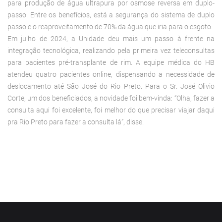
para produção de água ultrapura por osmose reversa em duplo-
passo. Entre os benefícios, está a segurança do sistema de duplo
passo e o reaproveitamento de 70% da água que iria para o esgoto.
Em julho de 2024, a Unidade deu mais um passo à frente na
integração tecnológica, realizando pela primeira vez teleconsultas
para pacientes pré-transplante de rim. A equipe médica do HB
atendeu quatro pacientes online, dispensando a necessidade de
deslocamento até São José do Rio Preto. Para o Sr. José Olivio
Corte, um dos beneficiados, a novidade foi bem-vinda: “Olha, fazer a
consulta aqui foi excelente, foi melhor do que precisar viajar daqui
pra Rio Preto para fazer a consulta lá”, disse.