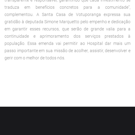
traduza em benefícios concretos para a comunidade”,
complementou. A Santa Casa de Votuporanga expressa sua
gratidão à deputada Simone Marquetto pelo empenho e dedicação
em garantir esses recursos, que serão de grande valia para a
continuidade e aprimoramento dos serviços prestados à
população. Essa emenda vai permitir ao Hospital dar mais um
passo importante em sua missão de acolher, assistir, desenvolver e
gerir com o melhor de todos nós.