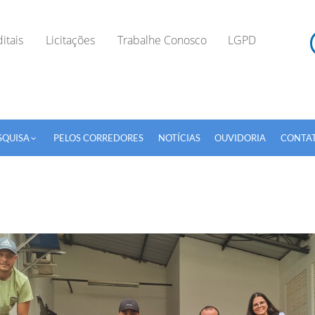
itais
Licitações
Trabalhe Conosco
LGPD
SQUISA
PELOS CORREDORES
NOTÍCIAS
OUVIDORIA
CONTA
TODOS OS CAMPOS SÃO OBRIGATÓRIOS.