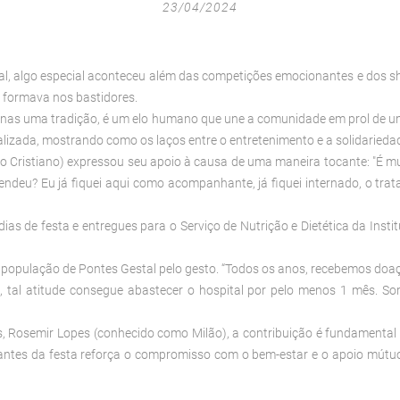
23/04/2024
al, algo especial aconteceu além das competições emocionantes e dos 
e formava nos bastidores.
penas uma tradição, é um elo humano que une a comunidade em prol de um
i realizada, mostrando como os laços entre o entretenimento e a solidarie
mo Cristiano) expressou seu apoio à causa de uma maneira tocante: "É m
endeu? Eu já fiquei aqui como acompanhante, já fiquei internado, o trat
s de festa e entregues para o Serviço de Nutrição e Dietética da Instit
a população de Pontes Gestal pelo gesto. “Todos os anos, recebemos doaçõ
 tal atitude consegue abastecer o hospital por pelo menos 1 mês. Som
, Rosemir Lopes (conhecido como Milão), a contribuição é fundamental
ipantes da festa reforça o compromisso com o bem-estar e o apoio mút