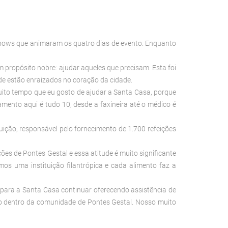
shows que animaram os quatro dias de evento. Enquanto
 propósito nobre: ajudar aqueles que precisam. Esta foi
dade estão enraizados no coração da cidade.
uito tempo que eu gosto de ajudar a Santa Casa, porque
amento aqui é tudo 10, desde a faxineira até o médico é
uição, responsável pelo fornecimento de 1.700 refeições
es de Pontes Gestal e essa atitude é muito significante
os uma instituição filantrópica e cada alimento faz a
 para a Santa Casa continuar oferecendo assistência de
uo dentro da comunidade de Pontes Gestal. Nosso muito