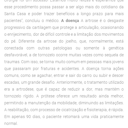
esse procedimento possa passar a ser algo mais do cotidiano da
Santa Casa e poder trazer benefícios a longo prazo para mais
pacientes”, concluiu o médico.
A doença
A artrose é o desgaste
progressivo da cartilagem que protege a articulação, ocasionando
o enrijecimento, dor de difícil controle e a limitação dos movimentos
do pé. Diferente da artrose do joelho, que, normalmente, está
conectada com outras patologias ou somente à genética
desfavorável, a de tornozelo ocorre muitas vezes como sequela de
traumas. Com isso, se torna muito comum em pessoas mais jovens
que passaram por fraturas e acidentes. A doença torna ações
comuns, como se agachar, entrar e sair do carro ou subir e descer
escadas, um grande desafio. Anteriormente, o tratamento utilizado
era a artrodese, que é capaz de reduzir a dor, mas mantém o
tornozelo rígido. A prótese oferece um resultado ainda melhor,
permitindo a manutenção da mobilidade, diminuindo as limitações.
A reabilitação, com processo de cicatrização e fisioterapia, é rápida.
Em apenas 90 dias, o paciente retomará uma vida praticamente
normal.