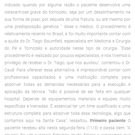
indicado quando por alguma razão o paciente desenvolve uma
osteoartrose grave do tornozelo, seja por um desalinhamento na
sua forma de pisar, por sequela de uma fratura, ou até mesmo por
uma predisposição genética “ disse o médico. O procedimento é
relativamente recente no Brasil, e foi muito importante contar com
a ajuda do Dr. Tiago Baumfeld, especialista em Medicina e Cirurgia
do Pé e Tornozelo e autoridade nesse tipo de cirurgia. “Esse
procedimento é realizado por poucos especialistas, e nós tivemos o
privilégio de receber o Dr. Tiago, que nos auxiliou”, comentou o Dr.
Cauê. Para oferecer essa alternativa, é imprescindível contar com
profissionais capacitados e uma Instituição completa para
absorver todas as demandas necessárias para a execução e
aplicação da técnica. “Não é possível de ser feita em qualquer
hospital. Depende de equipamentos, materiais e equipes muito
específicas e treinadas. É essencial ter um time qualificado e uma
estrutura completa para absorver toda essa tecnologia, algo que
contamos aqui na Santa Casa”, ressaltou.
Primeiro paciente
O
paciente recebeu alta nesta segunda-feira (11/3) e passa bem. “A
cirurgia foi um sucesso! Estamos muito felizes e esperamos que