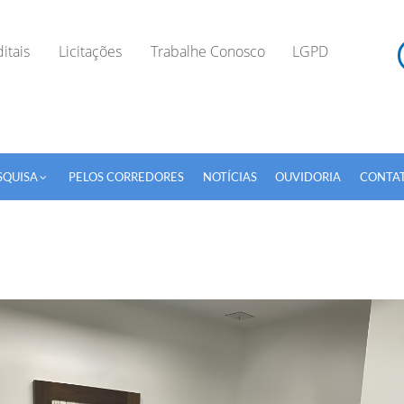
itais
Licitações
Trabalhe Conosco
LGPD
SQUISA
PELOS CORREDORES
NOTÍCIAS
OUVIDORIA
CONTA
TODOS OS CAMPOS SÃO OBRIGATÓRIOS.