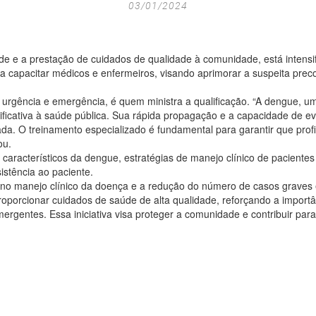
03/01/2024
 e a prestação de cuidados de qualidade à comunidade, está intensi
ra capacitar médicos e enfermeiros, visando aprimorar a suspeita prec
 urgência e emergência, é quem ministra a qualificação. “A dengue, um
ficativa à saúde pública. Sua rápida propagação e a capacidade de ev
 O treinamento especializado é fundamental para garantir que profis
ou.
as característicos da dengue, estratégias de manejo clínico de pacien
istência ao paciente.
e no manejo clínico da doença e a redução do número de casos graves 
roporcionar cuidados de saúde de alta qualidade, reforçando a importâ
rgentes. Essa iniciativa visa proteger a comunidade e contribuir par