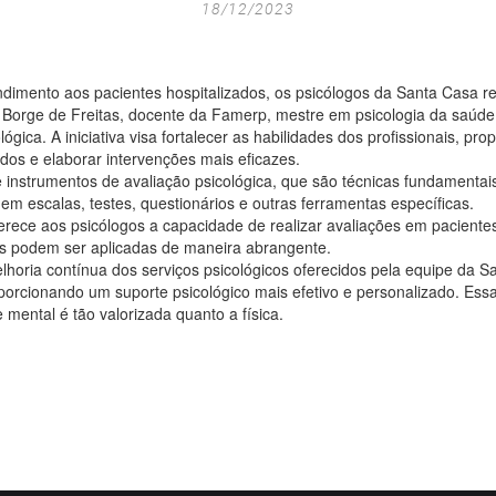
18/12/2023
tendimento aos pacientes hospitalizados, os psicólogos da Santa Casa
la Borge de Freitas, docente da Famerp, mestre em psicologia da saúde
ógica. A iniciativa visa fortalecer as habilidades dos profissionais, p
dos e elaborar intervenções mais eficazes.
 instrumentos de avaliação psicológica, que são técnicas fundamentai
em escalas, testes, questionários e outras ferramentas específicas.
ece aos psicólogos a capacidade de realizar avaliações em pacientes 
as podem ser aplicadas de maneira abrangente.
lhoria contínua dos serviços psicológicos oferecidos pela equipe da 
oporcionando um suporte psicológico mais efetivo e personalizado. Essa
mental é tão valorizada quanto a física.