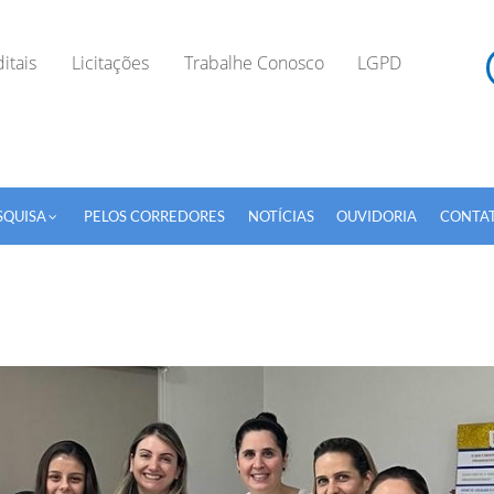
itais
Licitações
Trabalhe Conosco
LGPD
SQUISA
PELOS CORREDORES
NOTÍCIAS
OUVIDORIA
CONTA
TODOS OS CAMPOS SÃO OBRIGATÓRIOS.