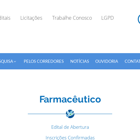
itais
Licitações
Trabalhe Conosco
LGPD
SQUISA
PELOS CORREDORES
NOTÍCIAS
OUVIDORIA
CONTA
Farmacêutico
TODOS OS CAMPOS SÃO OBRIGATÓRIOS.
Edital de Abertura
Inscrições Confirmadas