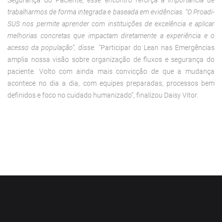
trabalharmos de forma integrada e baseada em evidências. “O Proadi-
SUS nos permite aprender com instituições de excelência e aplicar
melhorias concretas que impactam diretamente a experiência e o
acesso da população”, disse.
"Participar do Lean nas Emergências
amplia nossa visão sobre organização de fluxos e segurança do
paciente. Volto com ainda mais convicção de que a mudança
acontece no dia a dia, com equipes preparadas, processos bem
definidos e foco no cuidado humanizado”, finalizou Daisy Vitor.